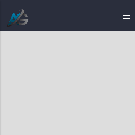
+
−
Buscar página
No hay resultados